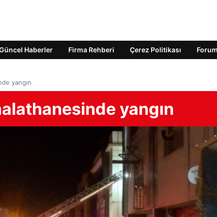
Güncel Haberler
Firma Rehberi
Çerez Politikası
Foru
nde yangın
alathanesinde yangın