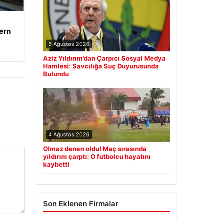
ern
5 Ağustos 2026
Aziz Yıldırım’dan Çarpıcı Sosyal Medya
Hamlesi: Savcılığa Suç Duyurusunda
Bulundu
4 Ağustos 2026
Olmaz denen oldu! Maç sırasında
yıldırım çarptı: O futbolcu hayatını
kaybetti
Son Eklenen Firmalar