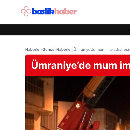
Haberler
›
Güncel Haberler
›
Ümraniye’de mum imalathanesi
Ümraniye’de mum im