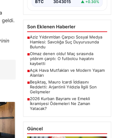
BTC
3043015
▲ +0.30%
a
geldi.
Son Eklenen Haberler
Aziz Yıldırım’dan Çarpıcı Sosyal Medya
■
inin
Hamlesi: Savcılığa Suç Duyurusunda
Bulundu
Olmaz denen oldu! Maç sırasında
■
yıldırım çarptı: O futbolcu hayatını
kaybetti
Açık Hava Mutfakları ve Modern Yaşam
■
Alanları
Beşiktaş, Mauro Icardi İddiasını
■
Reddetti: Arjantinli Yıldızla İlgili Son
Gelişmeler
2026 Kurban Bayramı ve Emekli
■
İkramiyesi Ödemeleri Ne Zaman
Yatacak?
Güncel