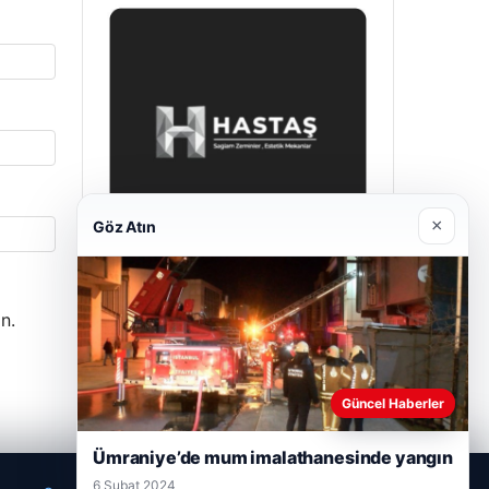
×
Göz Atın
Prenses Night Club
n.
29 Nisan 2026
Güncel Haberler
Ümraniye’de mum imalathanesinde yangın
6 Şubat 2024