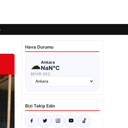
m
Hava Durumu
☁
Ankara
NaN°C
ŞEHIR SEÇ
Bizi Takip Edin