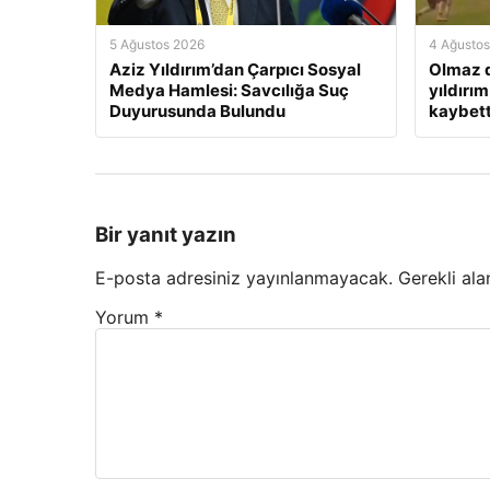
5 Ağustos 2026
4 Ağusto
Aziz Yıldırım’dan Çarpıcı Sosyal
Olmaz d
Medya Hamlesi: Savcılığa Suç
yıldırım
Duyurusunda Bulundu
kaybett
Bir yanıt yazın
E-posta adresiniz yayınlanmayacak.
Gerekli ala
Yorum
*