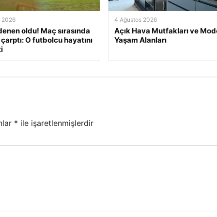
s 2026
4 Ağustos 2026
enen oldu! Maç sırasında
Açık Hava Mutfakları ve Mod
 çarptı: O futbolcu hayatını
Yaşam Alanları
i
nlar
*
ile işaretlenmişlerdir